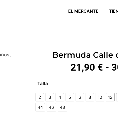
EL MERCANTE
TIE
Bermuda Calle 
 años
,
21,90
€
-
3
Talla
2
3
4
5
6
8
10
12
44
46
48